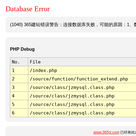
Database Error
(1040) 365建站错误警告：连接数据库失败，可能的原因：1、数
PHP Debug
No.
File
1
/index.php
2
/source/function/function_extend.php
3
/source/class/jzmysql.class.php
4
/source/class/jzmysql.class.php
5
/source/class/jzmysql.class.php
6
/source/class/jzmysql.class.php
www.365jz.com
已经将此