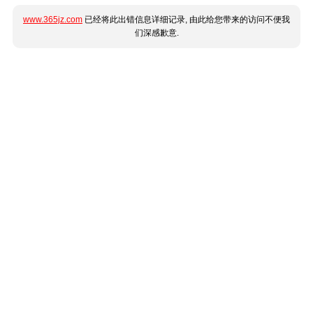
www.365jz.com
已经将此出错信息详细记录, 由此给您带来的访问不便我
们深感歉意.