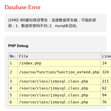
Database Error
(1040) 365建站错误警告：连接数据库失败，可能的原
因：1、数据库密码不对; 2、mysql未启动。
PHP Debug
No.
File
Line
1
/index.php
14
2
/source/function/function_extend.php
324
3
/source/class/jzmysql.class.php
211
4
/source/class/jzmysql.class.php
62
5
/source/class/jzmysql.class.php
94
6
/source/class/jzmysql.class.php
76