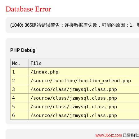
Database Error
(1040) 365建站错误警告：连接数据库失败，可能的原因：1、数
PHP Debug
No.
File
1
/index.php
2
/source/function/function_extend.php
3
/source/class/jzmysql.class.php
4
/source/class/jzmysql.class.php
5
/source/class/jzmysql.class.php
6
/source/class/jzmysql.class.php
www.365jz.com
已经将此