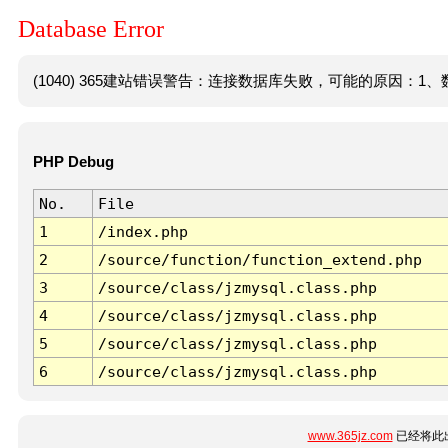
Database Error
(1040) 365建站错误警告：连接数据库失败，可能的原因：1、数
PHP Debug
No.
File
1
/index.php
2
/source/function/function_extend.php
3
/source/class/jzmysql.class.php
4
/source/class/jzmysql.class.php
5
/source/class/jzmysql.class.php
6
/source/class/jzmysql.class.php
www.365jz.com
已经将此