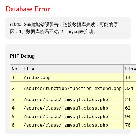
Database Error
(1040) 365建站错误警告：连接数据库失败，可能的原
因：1、数据库密码不对; 2、mysql未启动。
PHP Debug
No.
File
Line
1
/index.php
14
2
/source/function/function_extend.php
324
3
/source/class/jzmysql.class.php
211
4
/source/class/jzmysql.class.php
62
5
/source/class/jzmysql.class.php
94
6
/source/class/jzmysql.class.php
76