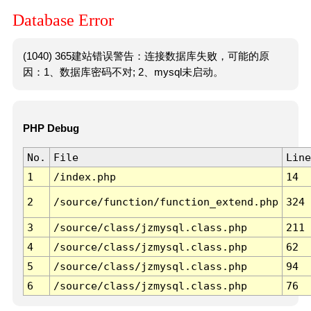
Database Error
(1040) 365建站错误警告：连接数据库失败，可能的原
因：1、数据库密码不对; 2、mysql未启动。
PHP Debug
No.
File
Line
1
/index.php
14
2
/source/function/function_extend.php
324
3
/source/class/jzmysql.class.php
211
4
/source/class/jzmysql.class.php
62
5
/source/class/jzmysql.class.php
94
6
/source/class/jzmysql.class.php
76