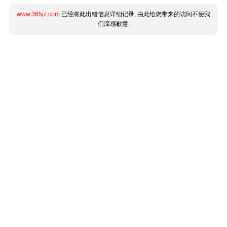
www.365jz.com
已经将此出错信息详细记录, 由此给您带来的访问不便我
们深感歉意.