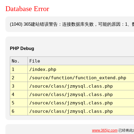
Database Error
(1040) 365建站错误警告：连接数据库失败，可能的原因：1、数
PHP Debug
No.
File
1
/index.php
2
/source/function/function_extend.php
3
/source/class/jzmysql.class.php
4
/source/class/jzmysql.class.php
5
/source/class/jzmysql.class.php
6
/source/class/jzmysql.class.php
www.365jz.com
已经将此