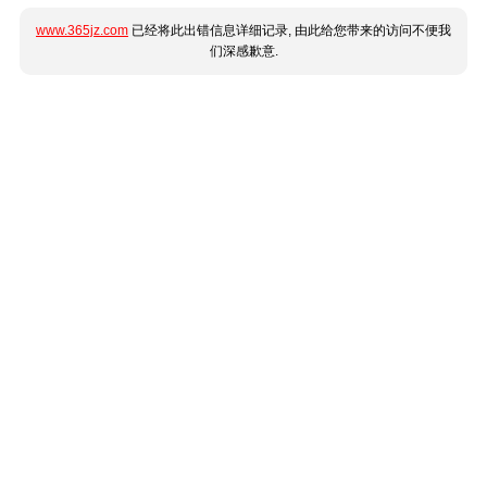
www.365jz.com
已经将此出错信息详细记录, 由此给您带来的访问不便我
们深感歉意.