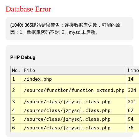
Database Error
(1040) 365建站错误警告：连接数据库失败，可能的原
因：1、数据库密码不对; 2、mysql未启动。
PHP Debug
No.
File
Line
1
/index.php
14
2
/source/function/function_extend.php
324
3
/source/class/jzmysql.class.php
211
4
/source/class/jzmysql.class.php
62
5
/source/class/jzmysql.class.php
94
6
/source/class/jzmysql.class.php
76