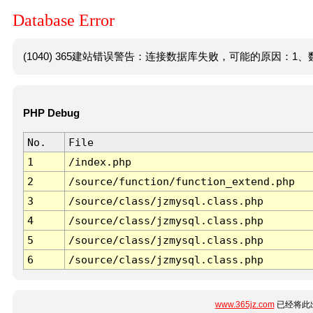
Database Error
(1040) 365建站错误警告：连接数据库失败，可能的原因：1、数
PHP Debug
No.
File
1
/index.php
2
/source/function/function_extend.php
3
/source/class/jzmysql.class.php
4
/source/class/jzmysql.class.php
5
/source/class/jzmysql.class.php
6
/source/class/jzmysql.class.php
www.365jz.com
已经将此