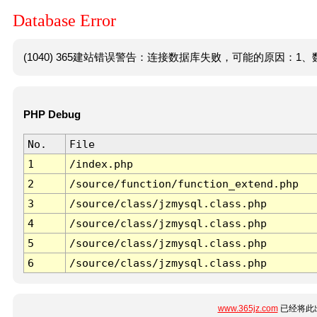
Database Error
(1040) 365建站错误警告：连接数据库失败，可能的原因：1、数
PHP Debug
No.
File
1
/index.php
2
/source/function/function_extend.php
3
/source/class/jzmysql.class.php
4
/source/class/jzmysql.class.php
5
/source/class/jzmysql.class.php
6
/source/class/jzmysql.class.php
www.365jz.com
已经将此