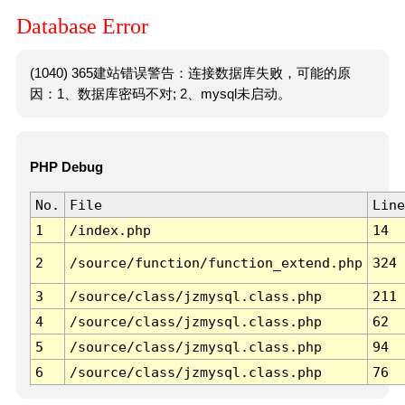
Database Error
(1040) 365建站错误警告：连接数据库失败，可能的原
因：1、数据库密码不对; 2、mysql未启动。
PHP Debug
No.
File
Line
1
/index.php
14
2
/source/function/function_extend.php
324
3
/source/class/jzmysql.class.php
211
4
/source/class/jzmysql.class.php
62
5
/source/class/jzmysql.class.php
94
6
/source/class/jzmysql.class.php
76