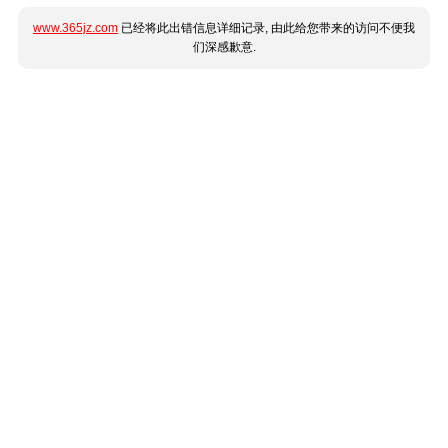
www.365jz.com
已经将此出错信息详细记录, 由此给您带来的访问不便我
们深感歉意.