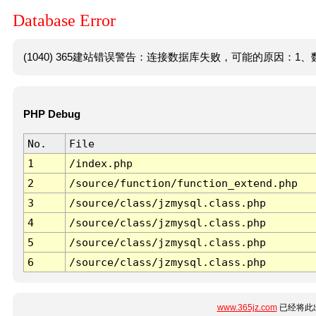
Database Error
(1040) 365建站错误警告：连接数据库失败，可能的原因：1、数
PHP Debug
No.
File
1
/index.php
2
/source/function/function_extend.php
3
/source/class/jzmysql.class.php
4
/source/class/jzmysql.class.php
5
/source/class/jzmysql.class.php
6
/source/class/jzmysql.class.php
www.365jz.com
已经将此