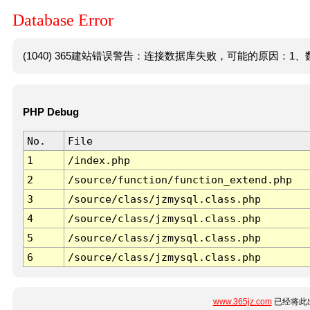
Database Error
(1040) 365建站错误警告：连接数据库失败，可能的原因：1、数
PHP Debug
No.
File
1
/index.php
2
/source/function/function_extend.php
3
/source/class/jzmysql.class.php
4
/source/class/jzmysql.class.php
5
/source/class/jzmysql.class.php
6
/source/class/jzmysql.class.php
www.365jz.com
已经将此