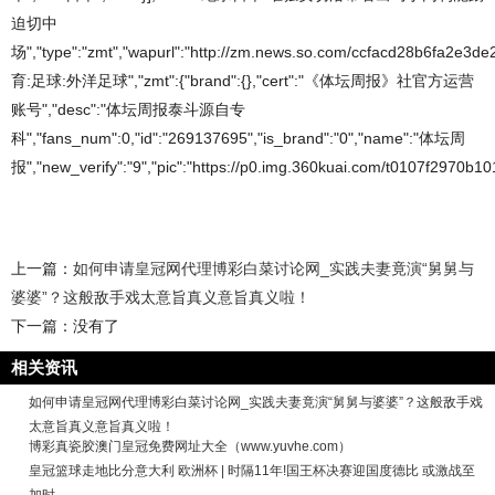
迫切中
场","type":"zmt","wapurl":"http://zm.news.so.com/ccfacd28b6fa2e3d
育:足球:外洋足球","zmt":{"brand":{},"cert":"《体坛周报》社官方运营
账号","desc":"体坛周报泰斗源自专
科","fans_num":0,"id":"269137695","is_brand":"0","name":"体坛周
报","new_verify":"9","pic":"https://p0.img.360kuai.com/t0107f2970b1019
上一篇：
如何申请皇冠网代理博彩白菜讨论网_实践夫妻竟演“舅舅与
婆婆”？这般敌手戏太意旨真义意旨真义啦！
下一篇：没有了
相关资讯
如何申请皇冠网代理博彩白菜讨论网_实践夫妻竟演“舅舅与婆婆”？这般敌手戏
太意旨真义意旨真义啦！
博彩真瓷胶澳门皇冠免费网址大全（www.yuvhe.com）
皇冠篮球走地比分意大利 欧洲杯 | 时隔11年!国王杯决赛迎国度德比 或激战至
加时