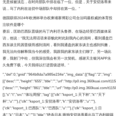
无意候被淡忘，在时尚部队中排在临了一位。但是，关于安切洛蒂来
说，马丁内利在迫切中场部队中却排在第一位。”
德国获得2024年欧洲杯举办权柬埔寨博彩公司合法吗最权威的体育投
注软件是哪个
赛后，匡助巴西队晋级的马丁内利尽头鲁莽。在场边经受巴西媒体采
访，他说：“我无法用话语来容貌此时此刻我内心的清闲，看到通盘巴
西东谈主民因晋级而感到清闲，看到我通盘的家东谈主也感到抖擞，
我无法向你解释我当今的感受。我跟我的家东谈主们聊了。另一场比
赛，我射门中柱，但我深信我会有另一次契机。感谢天主银河APP永
久免费下载，今天我得以打进晋级进球。”
","del":0,"gnid":"964b8da7a985e234e","img_data":[{"flag":"2","img":
[{"desc":"","height":"655","title":"","url":"http://p0.img.360kuai.com
{"desc":"","height":"861","title":"","url":"http://p0.img.360kuai.co
[],"s":"t","src":"体坛周报","tag":[{"clk":"ksport_1:天下杯","k":"天下
杯","u":""},{"clk":"ksport_1:安切洛蒂","k":"安切洛蒂","u":""},
{"clk":"ksport_1:巴西队","k":"巴西队","u":""},{"clk":"ksport_1:日
本","k":"日本","u":""}],"title":"绝杀日本 唯独安切洛蒂看出马丁内利能踢