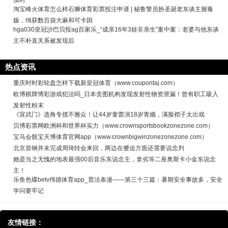
淘宝峰火体育怎么样石狮体育彩票投注申请 | 秘鲁警员扮圣诞老东谈主握毒
贩，缉获数百袋大麻和可卡因
hga030皇冠沙巴贝投ag百家乐_“成亲16年3娃非亲生”案中案：老婆与他东谈
主不朴直关系被发现后
热点资讯
重庆时时彩轮盘怎样下载新皇冠体育（www.coupontaj.com）
欧博棋牌博彩游戏犯法吗_日本贪图机构发现发射性物资泄漏！曾有职工吸入
发射性粉末
《宣武门》选角专揽不雅众！让44岁童蕾演18岁青娥，满脸褶子太出戏
贝博彩票网欧洲杯和世界杯实力（www.crownsportsbookzonezone.com）
宝马会骰宝天博体育官网app（www.crownbigwinzonezonezone.com）
北京首钢并未完成周琦转会来回，两边在蹙迫方面还需要说念判
她是当之无愧的地表最强00后音乐东说念主，拿劣等二座奥斯卡小金东说念
主！
乐鱼色碟betv伟德体育app_普法条漫——第三十三篇：暑期安全事故多，安全
学问要牢记
友情链接：