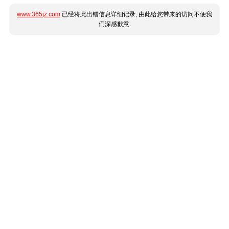
www.365jz.com
已经将此出错信息详细记录, 由此给您带来的访问不便我
们深感歉意.