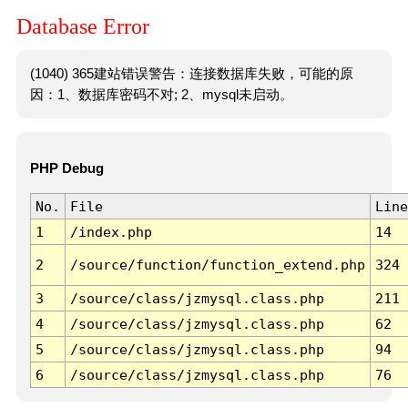
Database Error
(1040) 365建站错误警告：连接数据库失败，可能的原
因：1、数据库密码不对; 2、mysql未启动。
PHP Debug
No.
File
Line
1
/index.php
14
2
/source/function/function_extend.php
324
3
/source/class/jzmysql.class.php
211
4
/source/class/jzmysql.class.php
62
5
/source/class/jzmysql.class.php
94
6
/source/class/jzmysql.class.php
76