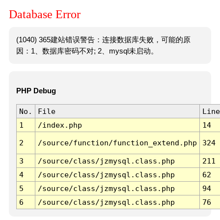
Database Error
(1040) 365建站错误警告：连接数据库失败，可能的原
因：1、数据库密码不对; 2、mysql未启动。
PHP Debug
No.
File
Line
1
/index.php
14
2
/source/function/function_extend.php
324
3
/source/class/jzmysql.class.php
211
4
/source/class/jzmysql.class.php
62
5
/source/class/jzmysql.class.php
94
6
/source/class/jzmysql.class.php
76