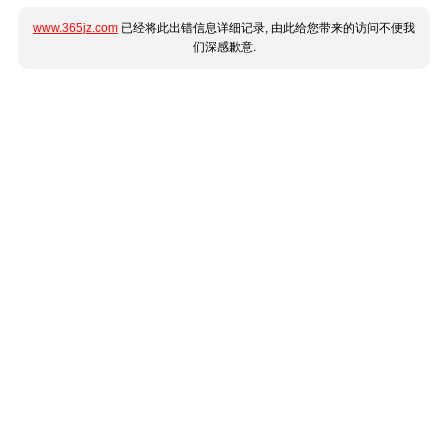
www.365jz.com
已经将此出错信息详细记录, 由此给您带来的访问不便我
们深感歉意.