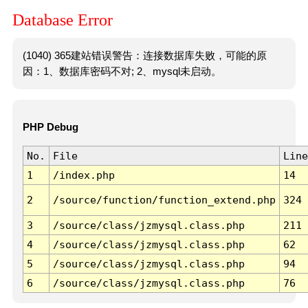
Database Error
(1040) 365建站错误警告：连接数据库失败，可能的原
因：1、数据库密码不对; 2、mysql未启动。
PHP Debug
No.
File
Line
1
/index.php
14
2
/source/function/function_extend.php
324
3
/source/class/jzmysql.class.php
211
4
/source/class/jzmysql.class.php
62
5
/source/class/jzmysql.class.php
94
6
/source/class/jzmysql.class.php
76