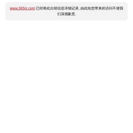
www.365jz.com
已经将此出错信息详细记录, 由此给您带来的访问不便我
们深感歉意.