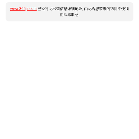
www.365jz.com
已经将此出错信息详细记录, 由此给您带来的访问不便我
们深感歉意.