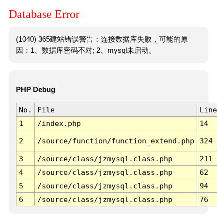
Database Error
(1040) 365建站错误警告：连接数据库失败，可能的原
因：1、数据库密码不对; 2、mysql未启动。
PHP Debug
No.
File
Line
1
/index.php
14
2
/source/function/function_extend.php
324
3
/source/class/jzmysql.class.php
211
4
/source/class/jzmysql.class.php
62
5
/source/class/jzmysql.class.php
94
6
/source/class/jzmysql.class.php
76