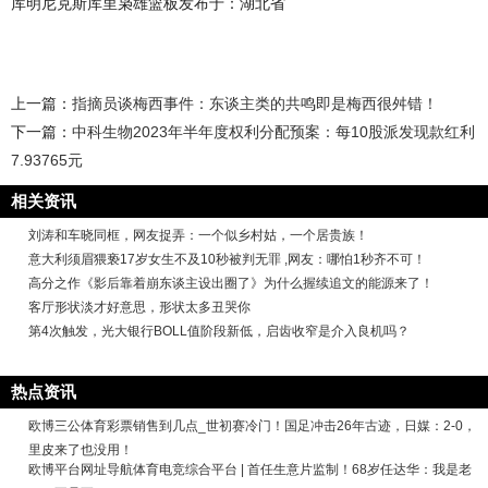
库明尼克斯库里枭雄篮板发布于：湖北省
上一篇：
指摘员谈梅西事件：东谈主类的共鸣即是梅西很舛错！
下一篇：
中科生物2023年半年度权利分配预案：每10股派发现款红利
7.93765元
相关资讯
刘涛和车晓同框，网友捉弄：一个似乡村姑，一个居贵族！
意大利须眉猥亵17岁女生不及10秒被判无罪 ,网友：哪怕1秒齐不可！
高分之作《影后靠着崩东谈主设出圈了》为什么握续追文的能源来了！
客厅形状淡才好意思，形状太多丑哭你
第4次触发，光大银行BOLL值阶段新低，启齿收窄是介入良机吗？
热点资讯
欧博三公体育彩票销售到几点_世初赛冷门！国足冲击26年古迹，日媒：2-0，
里皮来了也没用！
欧博平台网址导航体育电竞综合平台 | 首任生意片监制！68岁任达华：我是老