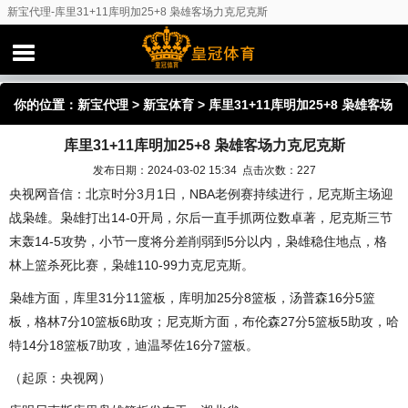
新宝代理-库里31+11库明加25+8 枭雄客场力克尼克斯
你的位置：
新宝代理
>
新宝体育
> 库里31+11库明加25+8 枭雄客场
库里31+11库明加25+8 枭雄客场力克尼克斯
力克尼克斯
发布日期：2024-03-02 15:34 点击次数：227
央视网音信：北京时分3月1日，NBA老例赛持续进行，尼克斯主场迎
战枭雄。枭雄打出14-0开局，尔后一直手抓两位数卓著，尼克斯三节
末轰14-5攻势，小节一度将分差削弱到5分以内，枭雄稳住地点，格
林上篮杀死比赛，枭雄110-99力克尼克斯。
枭雄方面，库里31分11篮板，库明加25分8篮板，汤普森16分5篮
板，格林7分10篮板6助攻；尼克斯方面，布伦森27分5篮板5助攻，哈
特14分18篮板7助攻，迪温琴佐16分7篮板。
（起原：央视网）