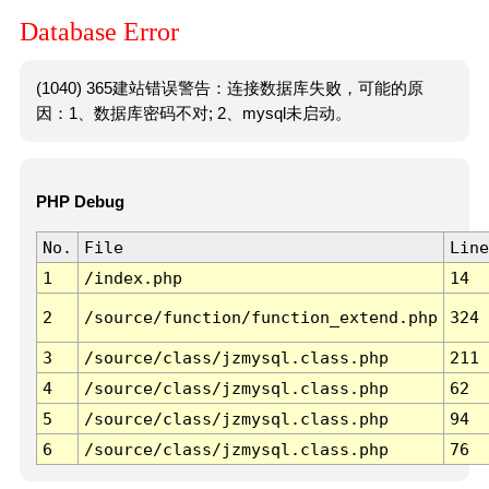
Database Error
(1040) 365建站错误警告：连接数据库失败，可能的原
因：1、数据库密码不对; 2、mysql未启动。
PHP Debug
No.
File
Line
1
/index.php
14
2
/source/function/function_extend.php
324
3
/source/class/jzmysql.class.php
211
4
/source/class/jzmysql.class.php
62
5
/source/class/jzmysql.class.php
94
6
/source/class/jzmysql.class.php
76