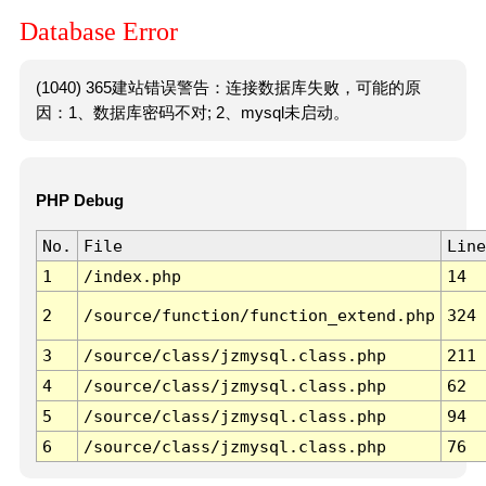
Database Error
(1040) 365建站错误警告：连接数据库失败，可能的原
因：1、数据库密码不对; 2、mysql未启动。
PHP Debug
No.
File
Line
1
/index.php
14
2
/source/function/function_extend.php
324
3
/source/class/jzmysql.class.php
211
4
/source/class/jzmysql.class.php
62
5
/source/class/jzmysql.class.php
94
6
/source/class/jzmysql.class.php
76