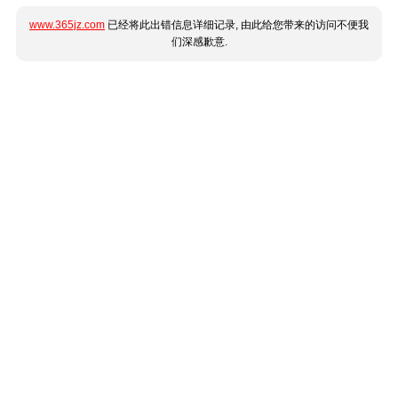
www.365jz.com
已经将此出错信息详细记录, 由此给您带来的访问不便我
们深感歉意.