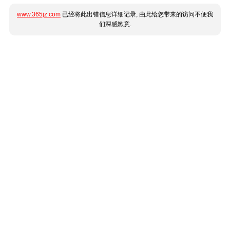
www.365jz.com
已经将此出错信息详细记录, 由此给您带来的访问不便我
们深感歉意.