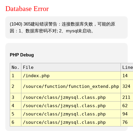
Database Error
(1040) 365建站错误警告：连接数据库失败，可能的原
因：1、数据库密码不对; 2、mysql未启动。
PHP Debug
No.
File
Line
1
/index.php
14
2
/source/function/function_extend.php
324
3
/source/class/jzmysql.class.php
211
4
/source/class/jzmysql.class.php
62
5
/source/class/jzmysql.class.php
94
6
/source/class/jzmysql.class.php
76