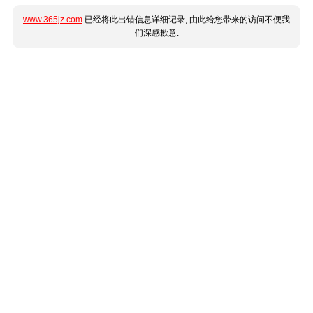
www.365jz.com
已经将此出错信息详细记录, 由此给您带来的访问不便我
们深感歉意.