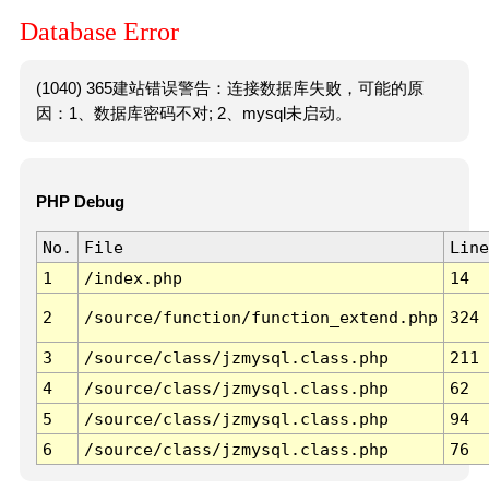
Database Error
(1040) 365建站错误警告：连接数据库失败，可能的原
因：1、数据库密码不对; 2、mysql未启动。
PHP Debug
No.
File
Line
1
/index.php
14
2
/source/function/function_extend.php
324
3
/source/class/jzmysql.class.php
211
4
/source/class/jzmysql.class.php
62
5
/source/class/jzmysql.class.php
94
6
/source/class/jzmysql.class.php
76