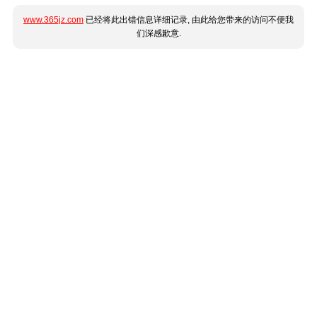
www.365jz.com
已经将此出错信息详细记录, 由此给您带来的访问不便我
们深感歉意.