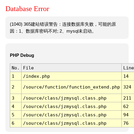
Database Error
(1040) 365建站错误警告：连接数据库失败，可能的原
因：1、数据库密码不对; 2、mysql未启动。
PHP Debug
No.
File
Line
1
/index.php
14
2
/source/function/function_extend.php
324
3
/source/class/jzmysql.class.php
211
4
/source/class/jzmysql.class.php
62
5
/source/class/jzmysql.class.php
94
6
/source/class/jzmysql.class.php
76