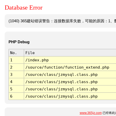
Database Error
(1040) 365建站错误警告：连接数据库失败，可能的原因：1、数
PHP Debug
No.
File
1
/index.php
2
/source/function/function_extend.php
3
/source/class/jzmysql.class.php
4
/source/class/jzmysql.class.php
5
/source/class/jzmysql.class.php
6
/source/class/jzmysql.class.php
www.365jz.com
已经将此