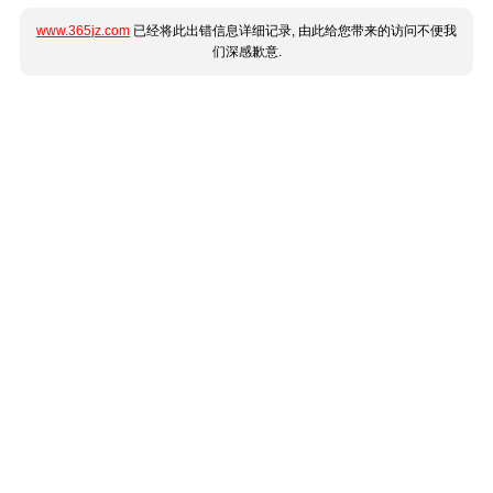
www.365jz.com
已经将此出错信息详细记录, 由此给您带来的访问不便我
们深感歉意.