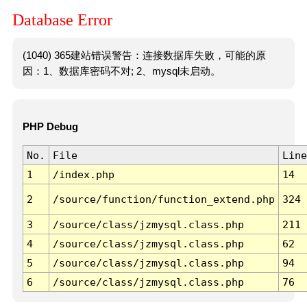
Database Error
(1040) 365建站错误警告：连接数据库失败，可能的原
因：1、数据库密码不对; 2、mysql未启动。
PHP Debug
No.
File
Line
1
/index.php
14
2
/source/function/function_extend.php
324
3
/source/class/jzmysql.class.php
211
4
/source/class/jzmysql.class.php
62
5
/source/class/jzmysql.class.php
94
6
/source/class/jzmysql.class.php
76