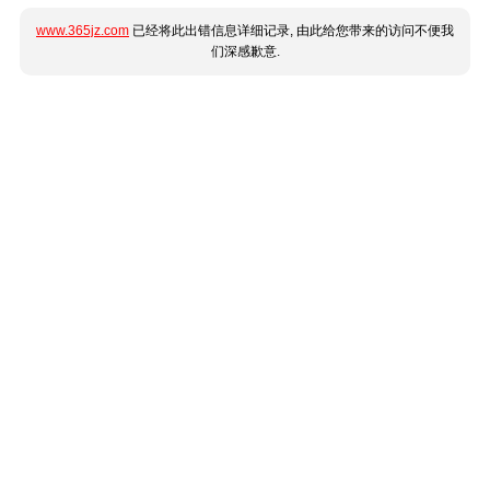
www.365jz.com
已经将此出错信息详细记录, 由此给您带来的访问不便我
们深感歉意.