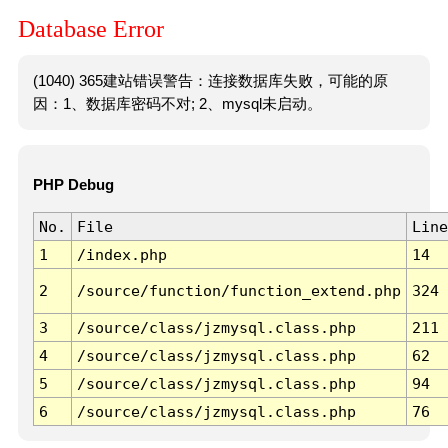
Database Error
(1040) 365建站错误警告：连接数据库失败，可能的原
因：1、数据库密码不对; 2、mysql未启动。
PHP Debug
No.
File
Line
1
/index.php
14
2
/source/function/function_extend.php
324
3
/source/class/jzmysql.class.php
211
4
/source/class/jzmysql.class.php
62
5
/source/class/jzmysql.class.php
94
6
/source/class/jzmysql.class.php
76