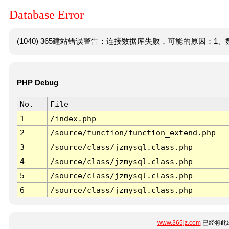
Database Error
(1040) 365建站错误警告：连接数据库失败，可能的原因：1、数
PHP Debug
No.
File
1
/index.php
2
/source/function/function_extend.php
3
/source/class/jzmysql.class.php
4
/source/class/jzmysql.class.php
5
/source/class/jzmysql.class.php
6
/source/class/jzmysql.class.php
www.365jz.com
已经将此