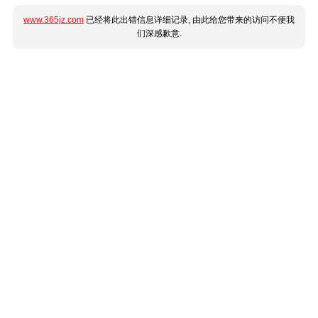
www.365jz.com
已经将此出错信息详细记录, 由此给您带来的访问不便我
们深感歉意.