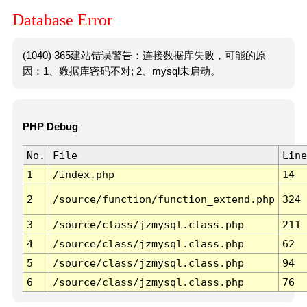
Database Error
(1040) 365建站错误警告：连接数据库失败，可能的原
因：1、数据库密码不对; 2、mysql未启动。
PHP Debug
No.
File
Line
1
/index.php
14
2
/source/function/function_extend.php
324
3
/source/class/jzmysql.class.php
211
4
/source/class/jzmysql.class.php
62
5
/source/class/jzmysql.class.php
94
6
/source/class/jzmysql.class.php
76