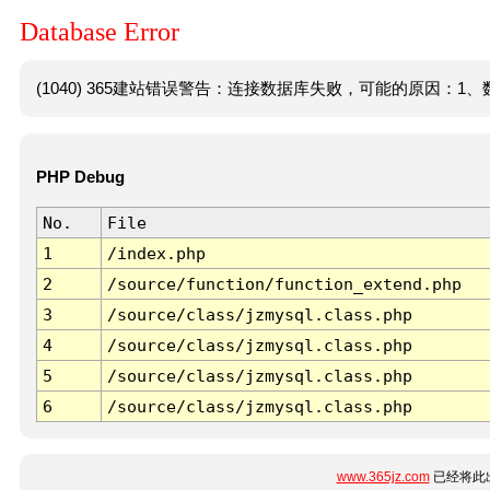
Database Error
(1040) 365建站错误警告：连接数据库失败，可能的原因：1、数
PHP Debug
No.
File
1
/index.php
2
/source/function/function_extend.php
3
/source/class/jzmysql.class.php
4
/source/class/jzmysql.class.php
5
/source/class/jzmysql.class.php
6
/source/class/jzmysql.class.php
www.365jz.com
已经将此