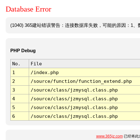
Database Error
(1040) 365建站错误警告：连接数据库失败，可能的原因：1、数
PHP Debug
No.
File
1
/index.php
2
/source/function/function_extend.php
3
/source/class/jzmysql.class.php
4
/source/class/jzmysql.class.php
5
/source/class/jzmysql.class.php
6
/source/class/jzmysql.class.php
www.365jz.com
已经将此