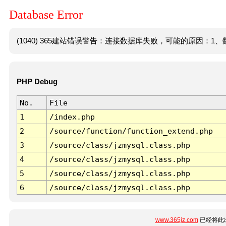
Database Error
(1040) 365建站错误警告：连接数据库失败，可能的原因：1、数
PHP Debug
No.
File
1
/index.php
2
/source/function/function_extend.php
3
/source/class/jzmysql.class.php
4
/source/class/jzmysql.class.php
5
/source/class/jzmysql.class.php
6
/source/class/jzmysql.class.php
www.365jz.com
已经将此