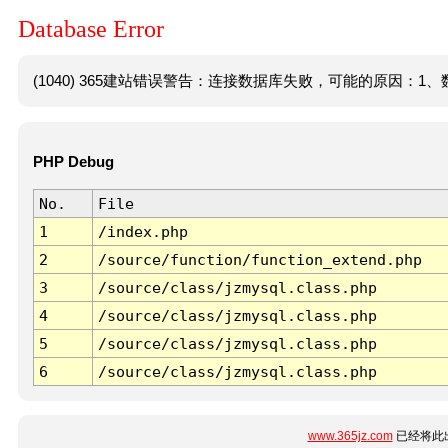
Database Error
(1040) 365建站错误警告：连接数据库失败，可能的原因：1、数
PHP Debug
No.
File
1
/index.php
2
/source/function/function_extend.php
3
/source/class/jzmysql.class.php
4
/source/class/jzmysql.class.php
5
/source/class/jzmysql.class.php
6
/source/class/jzmysql.class.php
www.365jz.com
已经将此