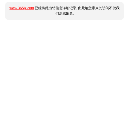
www.365jz.com
已经将此出错信息详细记录, 由此给您带来的访问不便我
们深感歉意.