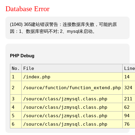
Database Error
(1040) 365建站错误警告：连接数据库失败，可能的原
因：1、数据库密码不对; 2、mysql未启动。
PHP Debug
No.
File
Line
1
/index.php
14
2
/source/function/function_extend.php
324
3
/source/class/jzmysql.class.php
211
4
/source/class/jzmysql.class.php
62
5
/source/class/jzmysql.class.php
94
6
/source/class/jzmysql.class.php
76