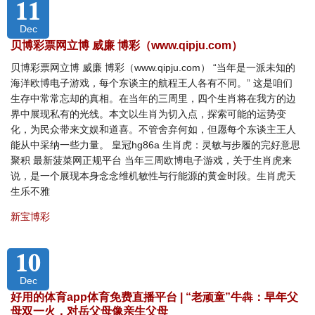
11
Dec
贝博彩票网立博 威廉 博彩（www.qipju.com）
贝博彩票网立博 威廉 博彩（www.qipju.com） “当年是一派未知的
海洋欧博电子游戏，每个东谈主的航程王人各有不同。” 这是咱们
生存中常常忘却的真相。在当年的三周里，四个生肖将在我方的边
界中展现私有的光线。本文以生肖为切入点，探索可能的运势变
化，为民众带来文娱和道喜。不管舍弃何如，但愿每个东谈主王人
能从中采纳一些力量。 皇冠hg86a 生肖虎：灵敏与步履的完好意思
聚积 最新菠菜网正规平台 当年三周欧博电子游戏，关于生肖虎来
说，是一个展现本身念念维机敏性与行能源的黄金时段。生肖虎天
生乐不雅
新宝博彩
10
Dec
好用的体育app体育免费直播平台 | “老顽童”牛犇：早年父
母双一火，对岳父母像亲生父母