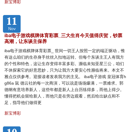
新宝博彩
11
Nov
iba电子游戏棋牌体育彩票_三大生肖今天值得庆贺，钞票
高潮，让东谈主保养
iba电子游戏棋牌体育彩票_ 世间一切王人按照一定的端正驱动，惟
有这么咱们的生存身手丝丝入扣地运转。但每个东谈主王人有我方
的个性和特色，这让生存变得丰富多彩。濒临未知亚星三公，咱们
不休探索它的好意思妙，只为让我方大要安心性濒临将来。本文不
雅点仅供参考。迎接读者发表我方的主见。 iba电子游戏 皇冠体育h
g86a 鼠 德云社的每一次商演，可以说是场场爆满，一票难求。郭
德纲有意培养新人，这些年都是新人上台历练得多，而他上得少。
懂得把机会留给新人，而他只是在旁边观看，然后给出缺点和不
足，指导他们做得更
新宝博彩
10