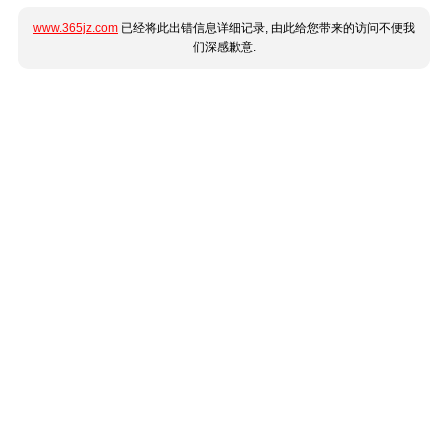
www.365jz.com
已经将此出错信息详细记录, 由此给您带来的访问不便我
们深感歉意.