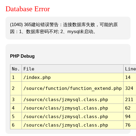
Database Error
(1040) 365建站错误警告：连接数据库失败，可能的原
因：1、数据库密码不对; 2、mysql未启动。
PHP Debug
No.
File
Line
1
/index.php
14
2
/source/function/function_extend.php
324
3
/source/class/jzmysql.class.php
211
4
/source/class/jzmysql.class.php
62
5
/source/class/jzmysql.class.php
94
6
/source/class/jzmysql.class.php
76