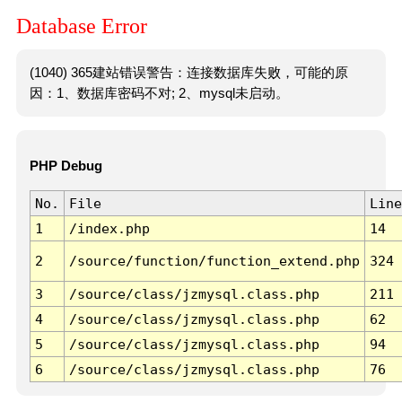
Database Error
(1040) 365建站错误警告：连接数据库失败，可能的原
因：1、数据库密码不对; 2、mysql未启动。
PHP Debug
No.
File
Line
1
/index.php
14
2
/source/function/function_extend.php
324
3
/source/class/jzmysql.class.php
211
4
/source/class/jzmysql.class.php
62
5
/source/class/jzmysql.class.php
94
6
/source/class/jzmysql.class.php
76