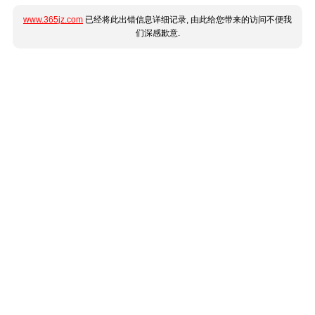
www.365jz.com
已经将此出错信息详细记录, 由此给您带来的访问不便我
们深感歉意.