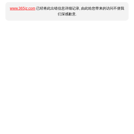
www.365jz.com
已经将此出错信息详细记录, 由此给您带来的访问不便我
们深感歉意.