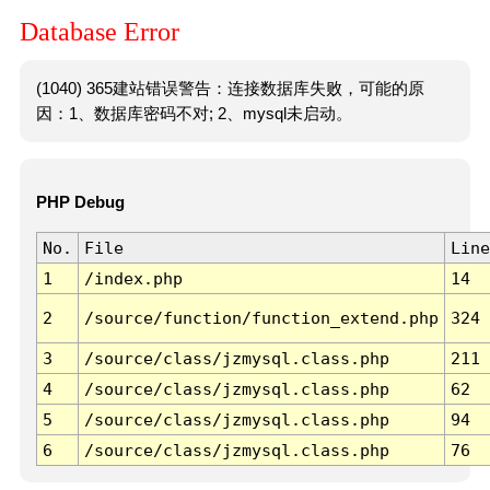
Database Error
(1040) 365建站错误警告：连接数据库失败，可能的原
因：1、数据库密码不对; 2、mysql未启动。
PHP Debug
No.
File
Line
1
/index.php
14
2
/source/function/function_extend.php
324
3
/source/class/jzmysql.class.php
211
4
/source/class/jzmysql.class.php
62
5
/source/class/jzmysql.class.php
94
6
/source/class/jzmysql.class.php
76