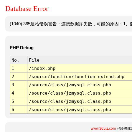
Database Error
(1040) 365建站错误警告：连接数据库失败，可能的原因：1、数
PHP Debug
No.
File
1
/index.php
2
/source/function/function_extend.php
3
/source/class/jzmysql.class.php
4
/source/class/jzmysql.class.php
5
/source/class/jzmysql.class.php
6
/source/class/jzmysql.class.php
www.365jz.com
已经将此