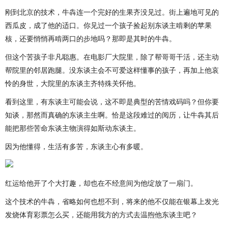
刚到北京的技术，牛犇连一个完好的生果齐没见过。街上遍地可见的
西瓜皮，成了他的适口。你见过一个孩子捡起别东谈主啃剩的苹果
核，还要悄悄再啃两口的步地吗？那即是其时的牛犇。
但这个苦孩子非凡聪惠。在电影厂大院里，除了帮哥哥干活，还主动
帮院里的邻居跑腿。没东谈主会不可爱这样懂事的孩子，再加上他哀
怜的身世，大院里的东谈主齐特殊关怀他。
看到这里，有东谈主可能会说，这不即是典型的苦情戏码吗？但你要
知谈，那然而真确的东谈主生啊。恰是这段难过的阅历，让牛犇其后
能把那些苦命东谈主物演得如斯动东谈主。
因为他懂得，生活有多苦，东谈主心有多暖。
红运给他开了个大打趣，却也在不经意间为他绽放了一扇门。
这个技术的牛犇，省略如何也想不到，将来的他不仅能在银幕上发光
发烧体育彩票怎么买，还能用我方的方式去温煦他东谈主吧？