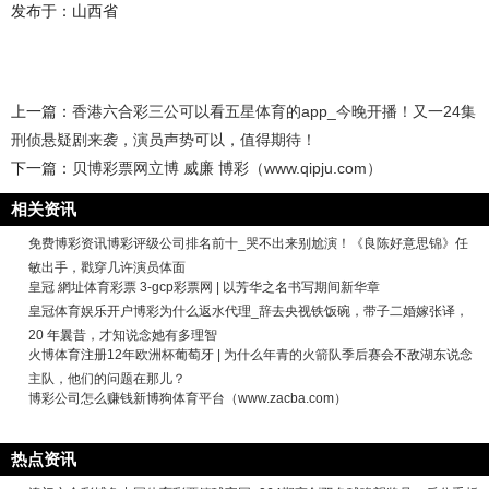
发布于：山西省
上一篇：
香港六合彩三公可以看五星体育的app_今晚开播！又一24集
刑侦悬疑剧来袭，演员声势可以，值得期待！
下一篇：
贝博彩票网立博 威廉 博彩（www.qipju.com）
相关资讯
免费博彩资讯博彩评级公司排名前十_哭不出来别尬演！《良陈好意思锦》任
敏出手，戳穿几许演员体面
皇冠 網址体育彩票 3-gcp彩票网 | 以芳华之名书写期间新华章
皇冠体育娱乐开户博彩为什么返水代理_辞去央视铁饭碗，带子二婚嫁张译，
20 年曩昔，才知说念她有多理智
火博体育注册12年欧洲杯葡萄牙 | 为什么年青的火箭队季后赛会不敌湖东说念
主队，他们的问题在那儿？
博彩公司怎么赚钱新博狗体育平台（www.zacba.com）
热点资讯