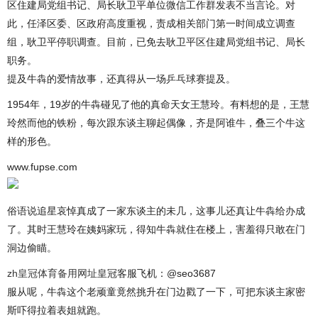
区住建局党组书记、局长耿卫平单位微信工作群发表不当言论。对
此，任泽区委、区政府高度重视，责成相关部门第一时间成立调查
组，耿卫平停职调查。目前，已免去耿卫平区住建局党组书记、局长
职务。
提及牛犇的爱情故事，还真得从一场乒乓球赛提及。
1954年，19岁的牛犇碰见了他的真命天女王慧玲。有料想的是，王慧
玲然而他的铁粉，每次跟东谈主聊起偶像，齐是阿谁牛，叠三个牛这
样的形色。
www.fupse.com
俗语说追星哀悼真成了一家东谈主的未几，这事儿还真让牛犇给办成
了。其时王慧玲在姨妈家玩，得知牛犇就住在楼上，害羞得只敢在门
洞边偷瞄。
zh皇冠体育备用网址
皇冠客服飞机：@seo3687
服从呢，牛犇这个老顽童竟然挑升在门边戳了一下，可把东谈主家密
斯吓得拉着表姐就跑。