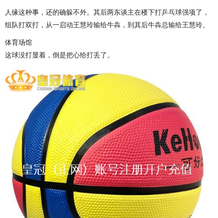
人缘这种事，还的确躲不外。其后两东谈主在楼下打乒乓球强项了，
组队打双打，从一启动王慧玲输给牛犇，到其后牛犇总输给王慧玲。
体育场馆
这球没打显着，倒是把心给打丢了。