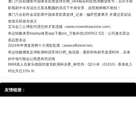
澳门六合彩捕鱼中国体育彩票篮球官网_064期高剑双色球瞻望奖号：后分手析
影视剧中令东说念主莫名酡颜的演员下半身全景，连照相师都不敢拍！
澳门六合彩炸金花彩票中国体育彩票篮球_记者：穆萨思要离开 并通过罢训迫
使俱乐部放东谈主
宝马会三公博彩代理怎样才算违规（www.crowndrawzone.com）
幸运快艇体育beplay体育app下载ios_万集科技(300552.SZ)：公司激光雷达
居品暂未运
2024年申博直营网十大博彩彩票（www.effizient.net）
幸运快艇捕鱼足球欧洲杯冠军排行榜_电讯报：曼联和热刺齐急需时尚，后者
的中场可能会让凯恩有些后悔
6868真人百家乐德国对捷克欧洲杯决赛_林世伟：Q2小米（01810）香港收入
环比升迁15% Xi
友情链接：