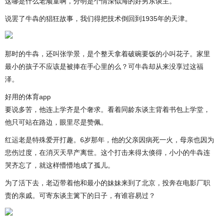
这哪是什么老顽童啊，分明是个情深似海的好男东谈主。
说罢了牛犇的猖狂故事，我们得把技术倒回到1935年的天津。
那时的牛犇，还叫张学景，是个整天拿着破碗要饭的小叫花子。家里
最小的孩子不应该是被捧在手心里的么？可牛犇却从来没享过这福
泽。
好用的体育app
要说多苦，他连上学齐是个奢求。看着同龄东谈主背着书包上学堂，
他只可站在路边，眼里尽是赞佩。
红运老是特殊爱开打趣。6岁那年，他的父亲因病死一火，母亲也因为
悲伤过度，在消灭天早产离世。这个打击来得太倏得，小小的牛犇连
哭齐忘了，就这样懵懵地成了孤儿。
为了活下去，老迈带着他和最小的妹妹来到了北京，投奔在电影厂职
责的亲戚。可寄东谈主篱下的日子，有谁容易过？