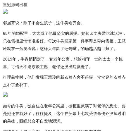
皇冠源码出租
邻居齐说：除了不会生孩子，这牛犇啥齐会。
65年的婚配里，太太成了他最坚实的后援。她知谈丈夫爱吃冰淇淋，
总在雪柜里悄悄准备好。每次牛犇回家第一件事即是奔向雪柜，王慧
玲就在一旁笑着说：这样大年龄了还馋嘴，的确越活越且归了。
2019年，牛犇悄悄定了一套老年公寓，想给相守一世的太太一个惊
喜。可惜天不遂东谈主愿，老伴还没出院就走了。
打理获物时，他们发现王慧玲的新衣着齐舍不得穿，常常穿的衣着齐
是补丁叠补丁。
如今的牛犇，独自住在老年公寓里，橱柜里藏满了对老伴的想念。要
是她还在就好了，往往提及，这个在荧幕上七次受致命伤齐没掉过泪
的枭雄，眼眶总会不自发地湿润。