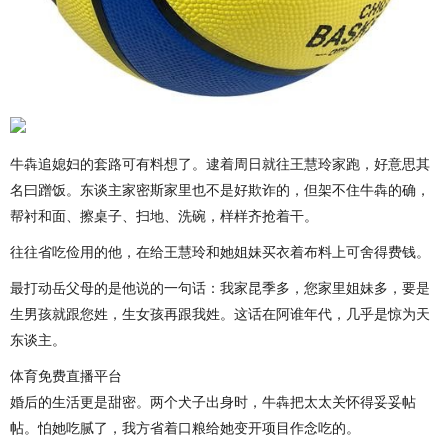
牛犇追媳妇的套路可有料想了。逮着周日就往王慧玲家跑，好意思其
名曰蹭饭。东谈主家密斯家里也不是好欺诈的，但架不住牛犇的确，
帮衬和面、擦桌子、扫地、洗碗，样样齐抢着干。
往往省吃俭用的他，在给王慧玲和她姐妹买衣着布料上可舍得费钱。
最打动岳父母的是他说的一句话：我家昆季多，您家里姐妹多，要是
生男孩就跟您姓，生女孩再跟我姓。这话在阿谁年代，几乎是惊为天
东谈主。
体育免费直播平台
婚后的生活更是甜密。两个犬子出身时，牛犇把太太关怀得妥妥帖
帖。怕她吃腻了，我方省着口粮给她变开项目作念吃的。