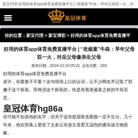
新宝代理-好用的体育app体育免费直播平台 | “老顽童”牛犇：早年父母双一火，对
岳父母像亲生父母
你的位置：
新宝代理
>
新宝博彩
> 好用的体育app体育免费直播平
好用的体育app体育免费直播平台 | “老顽童”牛犇：早年父母
台 | “老顽童”牛犇：早年父母双一火，对岳父母像亲生父母
双一火，对岳父母像亲生父母
发布日期：2024-12-10 05:21 点击次数：203
好用的体育app体育免费直播平台
老许，你要妻子不要？这句琅琅上口的台词，让不少网友齐记取了郭
撇子这个扮装。而饰演这个扮装的，恰是有着老顽童之称的牛犇至
意。
皇冠体育hg86a
你可能不知谈他的名字，但关于这张慈眉善贪图脸一定不生分。几十
年来，他在荧幕上塑造了太多让东谈主喜爱又温煦的庸东谈主物形
象。