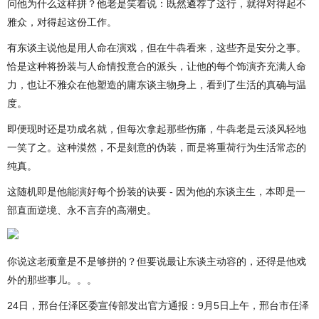
问他为什么这样拼？他老是笑着说：既然遴荐了这行，就得对得起不
雅众，对得起这份工作。
有东谈主说他是用人命在演戏，但在牛犇看来，这些齐是安分之事。
恰是这种将扮装与人命情投意合的派头，让他的每个饰演齐充满人命
力，也让不雅众在他塑造的庸东谈主物身上，看到了生活的真确与温
度。
即便现时还是功成名就，但每次拿起那些伤痛，牛犇老是云淡风轻地
一笑了之。这种漠然，不是刻意的伪装，而是将重荷行为生活常态的
纯真。
这随机即是他能演好每个扮装的诀要 - 因为他的东谈主生，本即是一
部直面逆境、永不言弃的高潮史。
你说这老顽童是不是够拼的？但要说最让东谈主动容的，还得是他戏
外的那些事儿。。。
24日，邢台任泽区委宣传部发出官方通报：9月5日上午，邢台市任泽