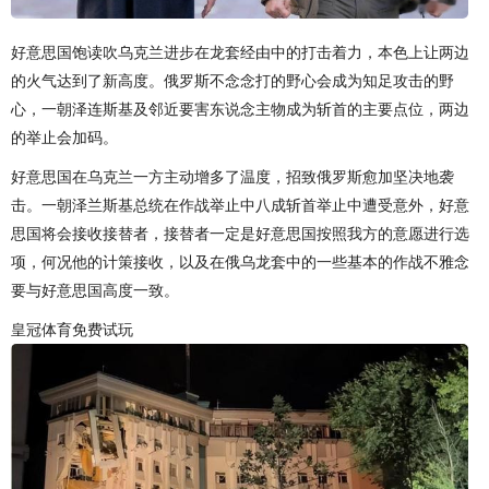
好意思国饱读吹乌克兰进步在龙套经由中的打击着力，本色上让两边
的火气达到了新高度。俄罗斯不念念打的野心会成为知足攻击的野
心，一朝泽连斯基及邻近要害东说念主物成为斩首的主要点位，两边
的举止会加码。
好意思国在乌克兰一方主动增多了温度，招致俄罗斯愈加坚决地袭
击。一朝泽兰斯基总统在作战举止中八成斩首举止中遭受意外，好意
思国将会接收接替者，接替者一定是好意思国按照我方的意愿进行选
项，何况他的计策接收，以及在俄乌龙套中的一些基本的作战不雅念
要与好意思国高度一致。
皇冠体育免费试玩