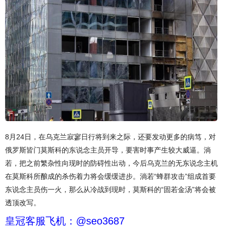
8月24日，在乌克兰寂寥日行将到来之际，还要发动更多的病笃，对
俄罗斯皆门莫斯科的东说念主员开导，要害时事产生较大威逼。淌
若，把之前繁杂性向现时的防碍性出动，今后乌克兰的无东说念主机
在莫斯科所酿成的杀伤着力将会缓缓进步。淌若“蜂群攻击”组成首要
东说念主员伤一火，那么从冷战到现时，莫斯科的“固若金汤”将会被
透顶改写。
皇冠客服飞机：@seo3687