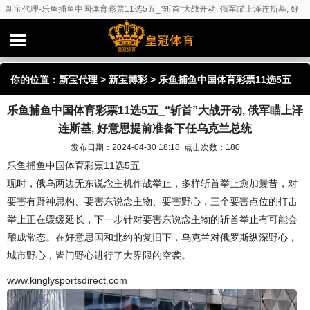
新宝代理-乐鱼捕鱼中国体育彩票11选5五_“斩首”大战开动, 俄军瞄上泽连斯基, 好
意思提前准备下任乌克兰总统
你的位置：
新宝代理
>
新宝博彩
> 乐鱼捕鱼中国体育彩票11选5五
乐鱼捕鱼中国体育彩票11选5五_“斩首”大战开动, 俄军瞄上泽
_“斩首”大战开动, 俄军瞄上泽连斯基, 好意思提前准备下任乌克兰总
连斯基, 好意思提前准备下任乌克兰总统
统
发布日期：2024-04-30 18:18 点击次数：180
乐鱼捕鱼中国体育彩票11选5五
现时，俄乌两边无东说念主机作战举止，多样斩首举止愈加曩昔，对
要害有野神思构、要害东说念主物、要害野心，三个要害点位的打击
举止正在缓缓延长，下一步针对要害东说念主物的斩首举止有可能会
酿成常态。在好意思国和北约的复旧下，乌克兰对俄罗斯纵深野心，
城市野心，皆门野心进行了大界限的空袭。
www.kinglysportsdirect.com