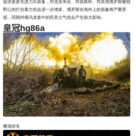
提供更多先进刀兵装备，对克里米亚、对莫斯科、对其他俄罗斯敏锐
野心的打击着力也会进一步增多。俄罗斯在海外上的形象将严重受
损，同期对俄乌龙套中的民意士气也会产生较大影响。
皇冠hg86a
赌场排名