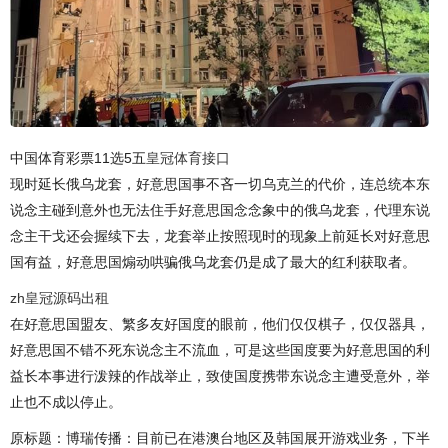
中国体育彩票11选5五
皇冠体育接口
现时延长俄乌龙套，好意思国事不吝一切乌克兰的代价，连总统本东
说念主碰到意外也无法住手好意思国念念象中的俄乌龙套，代理东说
念主干戈还会握续下去，龙套举止按照现时的现象上前延长对好意思
国有益，好意思国煽动哄骗俄乌龙套仍是成了最大的红利获取者。
zh皇冠源码出租
在好意思国盟友、繁多友好国度的眼前，他们仅仅棋子，仅仅器具，
好意思国不错不死东说念主不流血，可是这些国度要为好意思国的利
益长本事进行泼辣的作战举止，致使国度携带东说念主遭受意外，举
止也不成以停止。
原标题：博瑞传播：目前已在港澳台地区及韩国展开游戏业务，下半