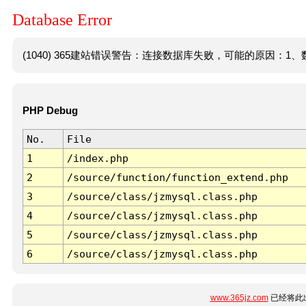
Database Error
(1040) 365建站错误警告：连接数据库失败，可能的原因：1、数
PHP Debug
No.
File
1
/index.php
2
/source/function/function_extend.php
3
/source/class/jzmysql.class.php
4
/source/class/jzmysql.class.php
5
/source/class/jzmysql.class.php
6
/source/class/jzmysql.class.php
www.365jz.com
已经将此