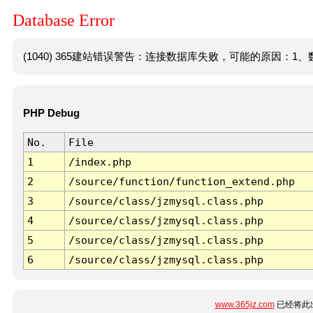
Database Error
(1040) 365建站错误警告：连接数据库失败，可能的原因：1、数
PHP Debug
No.
File
1
/index.php
2
/source/function/function_extend.php
3
/source/class/jzmysql.class.php
4
/source/class/jzmysql.class.php
5
/source/class/jzmysql.class.php
6
/source/class/jzmysql.class.php
www.365jz.com
已经将此