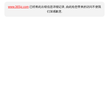
www.365jz.com
已经将此出错信息详细记录, 由此给您带来的访问不便我
们深感歉意.