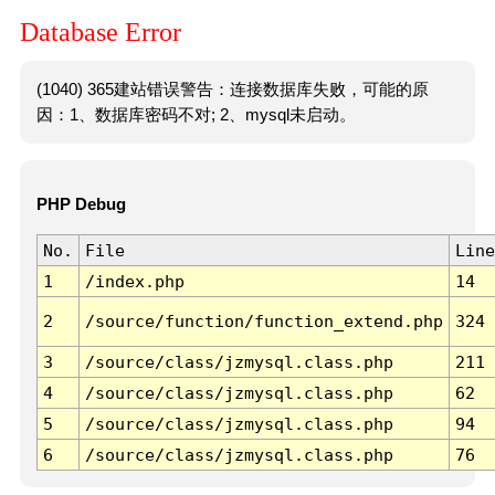
Database Error
(1040) 365建站错误警告：连接数据库失败，可能的原
因：1、数据库密码不对; 2、mysql未启动。
PHP Debug
No.
File
Line
1
/index.php
14
2
/source/function/function_extend.php
324
3
/source/class/jzmysql.class.php
211
4
/source/class/jzmysql.class.php
62
5
/source/class/jzmysql.class.php
94
6
/source/class/jzmysql.class.php
76