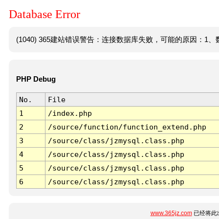
Database Error
(1040) 365建站错误警告：连接数据库失败，可能的原因：1、数
PHP Debug
No.
File
1
/index.php
2
/source/function/function_extend.php
3
/source/class/jzmysql.class.php
4
/source/class/jzmysql.class.php
5
/source/class/jzmysql.class.php
6
/source/class/jzmysql.class.php
www.365jz.com
已经将此