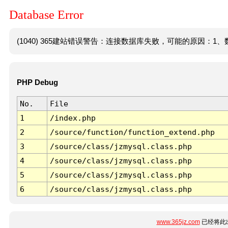
Database Error
(1040) 365建站错误警告：连接数据库失败，可能的原因：1、数
PHP Debug
No.
File
1
/index.php
2
/source/function/function_extend.php
3
/source/class/jzmysql.class.php
4
/source/class/jzmysql.class.php
5
/source/class/jzmysql.class.php
6
/source/class/jzmysql.class.php
www.365jz.com
已经将此