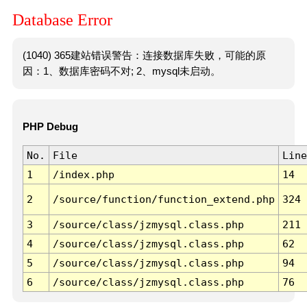
Database Error
(1040) 365建站错误警告：连接数据库失败，可能的原
因：1、数据库密码不对; 2、mysql未启动。
PHP Debug
No.
File
Line
1
/index.php
14
2
/source/function/function_extend.php
324
3
/source/class/jzmysql.class.php
211
4
/source/class/jzmysql.class.php
62
5
/source/class/jzmysql.class.php
94
6
/source/class/jzmysql.class.php
76