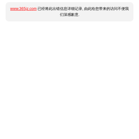
www.365jz.com
已经将此出错信息详细记录, 由此给您带来的访问不便我
们深感歉意.