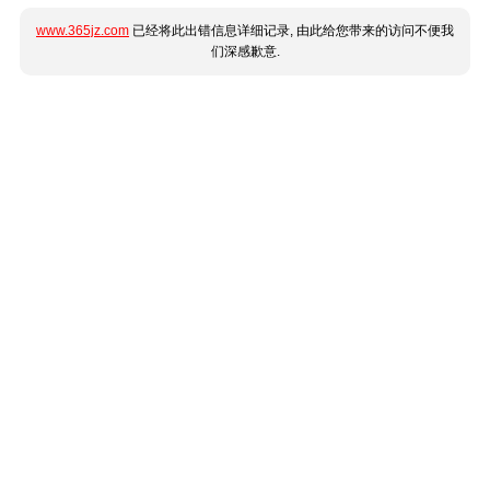
www.365jz.com
已经将此出错信息详细记录, 由此给您带来的访问不便我
们深感歉意.