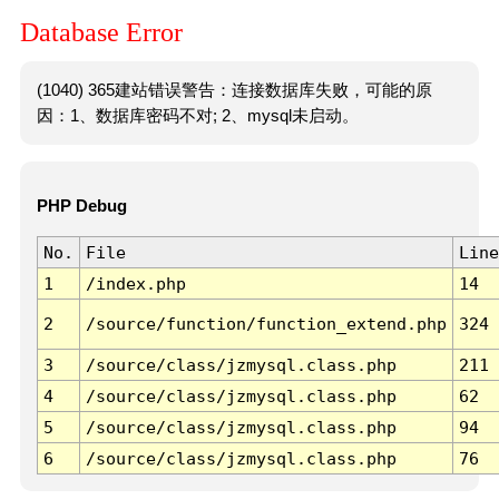
Database Error
(1040) 365建站错误警告：连接数据库失败，可能的原
因：1、数据库密码不对; 2、mysql未启动。
PHP Debug
No.
File
Line
1
/index.php
14
2
/source/function/function_extend.php
324
3
/source/class/jzmysql.class.php
211
4
/source/class/jzmysql.class.php
62
5
/source/class/jzmysql.class.php
94
6
/source/class/jzmysql.class.php
76