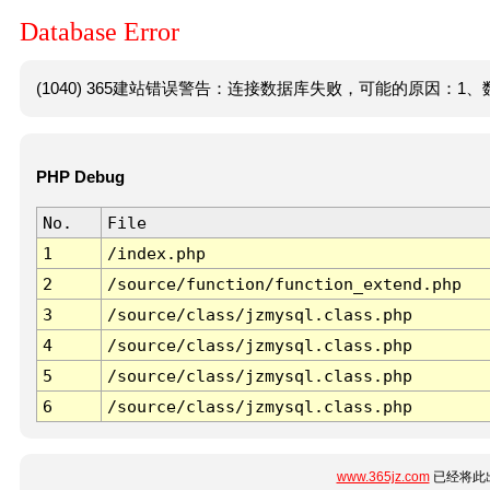
Database Error
(1040) 365建站错误警告：连接数据库失败，可能的原因：1、数
PHP Debug
No.
File
1
/index.php
2
/source/function/function_extend.php
3
/source/class/jzmysql.class.php
4
/source/class/jzmysql.class.php
5
/source/class/jzmysql.class.php
6
/source/class/jzmysql.class.php
www.365jz.com
已经将此