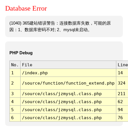
Database Error
(1040) 365建站错误警告：连接数据库失败，可能的原
因：1、数据库密码不对; 2、mysql未启动。
PHP Debug
No.
File
Line
1
/index.php
14
2
/source/function/function_extend.php
324
3
/source/class/jzmysql.class.php
211
4
/source/class/jzmysql.class.php
62
5
/source/class/jzmysql.class.php
94
6
/source/class/jzmysql.class.php
76