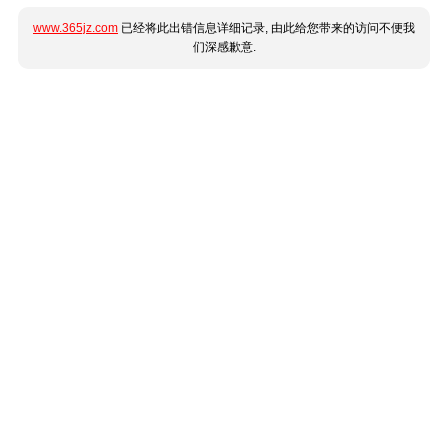
www.365jz.com
已经将此出错信息详细记录, 由此给您带来的访问不便我
们深感歉意.